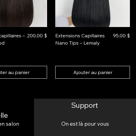
Prix
Prix
apillaires –
200,00 $
Extensions Capillaires
95,00 $
od
Nano Tips – Lemaly
ter au panier
Ajouter au panier
Support
lle
en salon
On est là pour vous