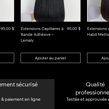
Prix
Prix
95,00 $
Extensions Capillaires à
95,00 $
Extensions c
Bande Adhésive –
Habit Meth
Lemaly
Ajouter au panier
Ajou
ement sécurisé
Qualité
professionne
 & paiement en ligne
Testée et approuvée 