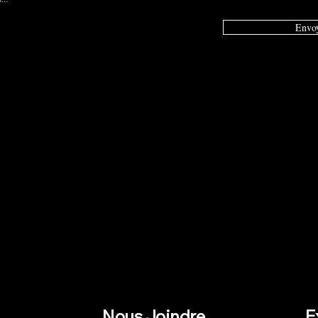
Envo
Nous Joindre
E