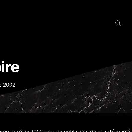
ire
is 2002
ommencé en 2002 avec un petit salon de beauté animé p