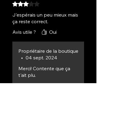
Noté 3 sur 5.
J'espérais un peu mieux mais
ça reste correct.
Avis utile ?
Oui
Propriétaire de la boutique
•
04 sept. 2024
Merci! Contente que ça
t'ait plu.
Karine
•
28 sept. 2024
Bouchard
Noté 4 sur 5.
Ça fait la job