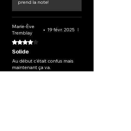
prend la note!
Marie-Ève
•
19 févr. 2025
Tremblay
Noté 4 sur 5.
Solide
Au début c'était confus mais
maintenant ça va.
Avis utile ?
Oui
Propriétaire de la boutique
•
20 févr. 2025
Merci! Contente que ça
t'aide.