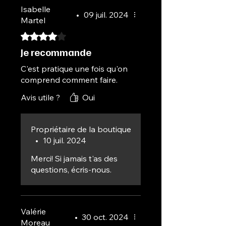
performance, la sécurité et la
Isabelle
•
09 juil. 2024
satisfaction de nos clientes. Faites
Martel
confiance à Lemaly.
Noté 4 sur 5.
Je recommande
C'est pratique une fois qu'on
comprend comment faire.
Avis utile ?
Oui
Propriétaire de la boutique
•
10 juil. 2024
Merci! Si jamais t'as des
questions, écris-nous.
Valérie
•
30 oct. 2024
Moreau