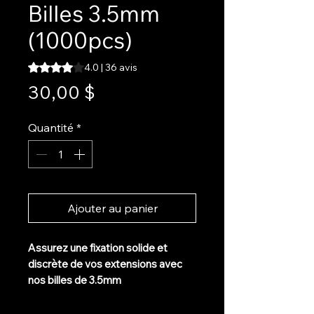
Billes 3.5mm
(1000pcs)
La note est de 4.0 sur cinq étoiles selon 36 avis
4.0 | 36 avis
Prix
30,00 $
Quantité
*
Ajouter au panier
Assurez une fixation solide et
discrète de vos extensions avec
nos billes de 3.5mm
Ces micro-billes en silicone sont
parfaites pour les techniques I-Tip