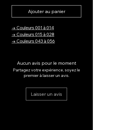
Ajouter au panier
→ Couleurs 001 à 014
→ Couleurs 015 à 028
→ Couleurs 043 à 056
→ Couleurs 057 à 070
→ Couleurs 071 à 084
→ Couleurs 085 à 102
Aucun avis pour le moment
→ Collection LumiGlam
Partagez votre expérience, soyez le
premier à laisser un avis.
Sublimez vos ongles avec la
Collection Nude Élégance.
Laisser un avis
Découvrez une gamme de vernis
gel aux teintes nude sophistiquées,
pensées pour une allure chic,
naturelle et intemporelle.
Chaque nuance a été
soigneusement conçue pour flatter