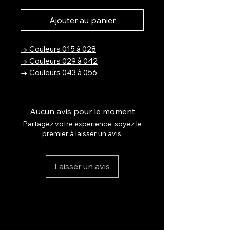
Ajouter au panier
→ Couleurs 015 à 028
→ Couleurs 029 à 042
→ Couleurs 043 à 056
→ Couleurs 057 à 070
→ Couleurs 071 à 084
→ Couleurs 085 à 102
Aucun avis pour le moment
→ Collection LumiGlam
Partagez votre expérience, soyez le
premier à laisser un avis.
Sublimez vos ongles avec la
Collection Nude Élégance.
Laisser un avis
Découvrez une gamme de vernis
gel aux teintes nude sophistiquées,
pensées pour une allure chic,
naturelle et intemporelle.
Chaque nuance a été