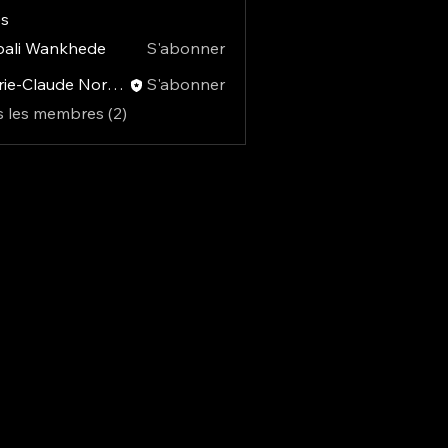
s
pali Wankhede
S'abonner
Marie-Claude Normand
S'abonner
s les membres (2)