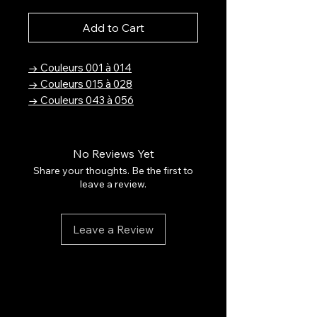
Add to Cart
→ Couleurs 001 à 014
→ Couleurs 015 à 028
→ Couleurs 043 à 056
→ Couleurs 057 à 070
→ Couleurs 071 à 084
→ Couleurs 085 à 102
No Reviews Yet
→ Collection LumiGlam
Share your thoughts. Be the first to
leave a review.
Sublimez vos ongles avec la
Collection Nude Élégance.
Leave a Review
Découvrez une gamme de vernis
gel aux teintes nude sophistiquées,
pensées pour une allure chic,
naturelle et intemporelle.
Chaque nuance a été
soigneusement conçue pour flatter