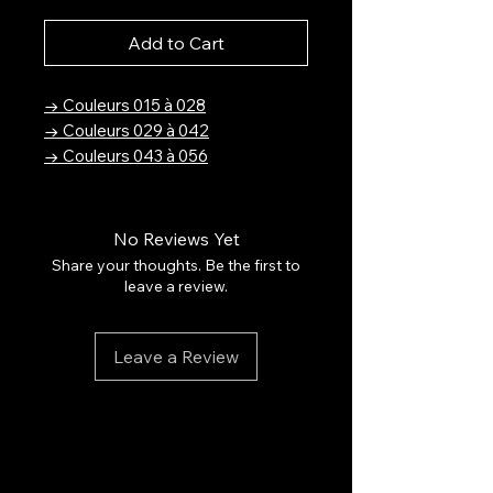
Add to Cart
→ Couleurs 015 à 028
→ Couleurs 029 à 042
→ Couleurs 043 à 056
→ Couleurs 057 à 070
→ Couleurs 071 à 084
→ Couleurs 085 à 102
No Reviews Yet
→ Collection LumiGlam
Share your thoughts. Be the first to
leave a review.
Sublimez vos ongles avec la
Collection Nude Élégance.
Leave a Review
Découvrez une gamme de vernis
gel aux teintes nude sophistiquées,
pensées pour une allure chic,
naturelle et intemporelle.
Chaque nuance a été