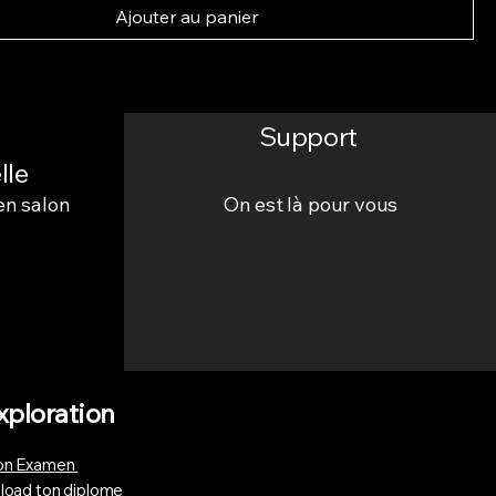
Ajouter au panier
Support
lle
en salon
On est là pour vous
xploration
n Examen
load ton diplome