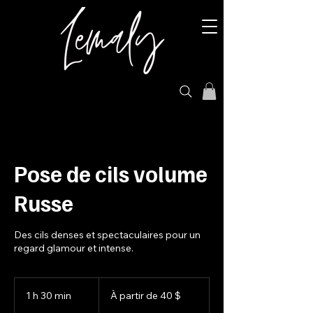
Pose de cils volume
Russe
Des cils denses et spectaculaires pour un
regard glamour et intense.
À
partir
1 h 30 min
1
À partir de 40 $
de
40 dollars
3
canadiens