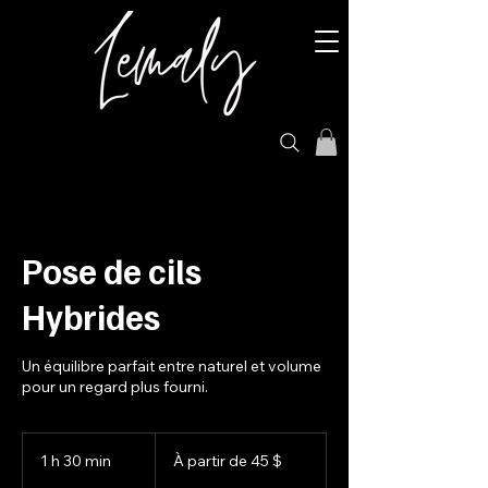
Pose de cils
Hybrides
Un équilibre parfait entre naturel et volume
pour un regard plus fourni.
À
partir
1 h 30 min
1
À partir de 45 $
de
45 dollars
3
canadiens