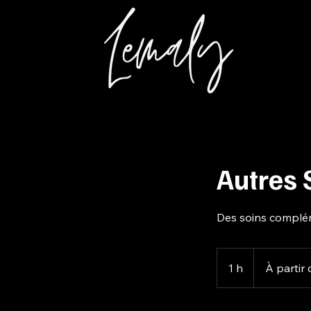
Autres 
Des soins compléme
À
partir
1 h
1
À partir 
de
25 dollars
canadiens