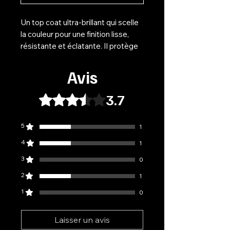
Un top coat ultra-brillant qui scelle
la couleur pour une finition lisse,
résistante et éclatante. Il protège
le vernis contre les rayures, l’usure
et la décoloration, tout en
Avis
maintenant une brillance effet
miroir.
3.7
Noté 3,7 sur 5.
Finition brillante
5
1
Résistant aux écaillures et aux
rayures
4
1
Ne jaunit pas avec le temps
3
0
Catalyse rapide sous lampe UV
2
ou LED – polymérisation
1
recommandée de 120 secondes
1
0
Se retire sans effort par
trempage
Laisser un avis