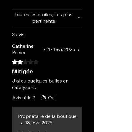
Formule sans
TPO,
respectueuse
de la santé et de la beauté des
Toutes les étoiles, Les plus
ongles
pertinents
3 avis
Catherine
•
17 févr. 2025
Poirier
Noté 2 sur 5.
Mitigée
J'ai eu quelques bulles en
catalysant.
Avis utile ?
Oui
Propriétaire de la boutique
•
18 févr. 2025