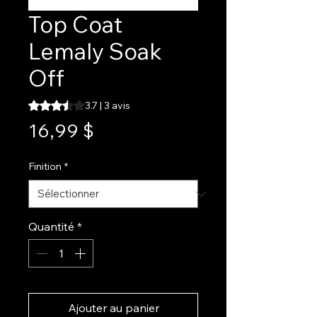
Top Coat
Lemaly Soak
Off
La note est de 3.7 sur cinq étoiles selon 3 avis
3.7 | 3 avis
Prix
16,99 $
Finition
*
Quantité
*
Ajouter au panier