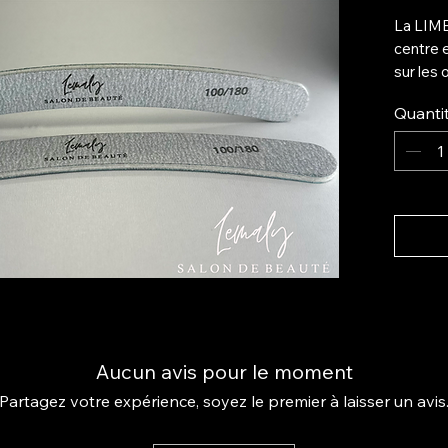
La LIME
centre 
sur les 
lors de 
Quanti
multifon
seule c
devenir
Conçu e
minutie
CONSEI
Utiliser
limer le 
peaux m
Aucun avis pour le moment
ongles 
le côté 
Partagez votre expérience, soyez le premier à laisser un avis
et affin