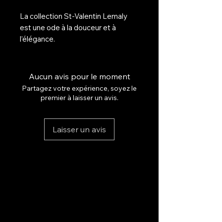
La collection St-Valentin Lemaly
est une ode à la douceur et à
l’élégance.
Quatre teintes soigneusement
sélectionnées, allant du rose
Aucun avis pour le moment
fuchsia éclatant au blanc crème
Partagez votre expérience, soyez le
délicat, pour exprimer chaque
premier à laisser un avis.
nuance de l’amour.
Laisser un avis
Des couleurs lumineuses, une
brillance raffinée et une tenue
impeccable, pensées pour sublimer
toutes les mains — des plus
audacieuses aux plus minimalistes.
Une collection intemporelle,
féminine et délicate, créée pour
faire battre le cœur jusqu’au bout
des ongles.