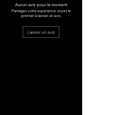
PowerGlow+, un mélange exclusif
Aucun avis pour le moment
de puissants boosters de teint.
Partagez votre expérience, soyez le
TROUVEZ VOTRE TEINTE
premier à laisser un avis.
Temps d'attente pour s'habiller :
5 min | Développement du
Laisser un avis
bronzage : 6 h