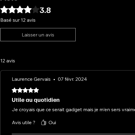
3.8
Noté 3,8 sur 5.
Basé sur 12 avis
Laisser un avis
12 avis
Laurence Gervais
•
07 févr. 2024
Noté 5 sur 5.
Utile au quotidien
Je croyais que ce serait gadget mais je m'en sers vraim
Avis utile ?
Oui