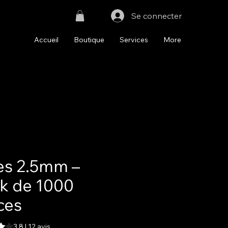
Se connecter
Accueil
Boutique
Services
More
les 2.5mm –
k de 1000
ces
est de 3.8 sur cinq étoiles selon 12 avis
3.8 | 12 avis