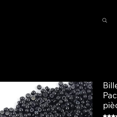
Bil
Pac
piè
La note 