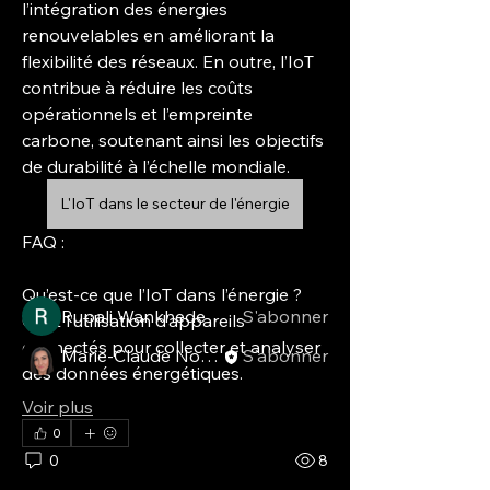
l’intégration des énergies 
renouvelables en améliorant la 
flexibilité des réseaux. En outre, l’IoT 
contribue à réduire les coûts 
opérationnels et l’empreinte 
carbone, soutenant ainsi les objectifs 
À propos
de durabilité à l’échelle mondiale.
Bienvenue dans le groupe ! Vous
pouvez communiquer avec d'au
...
L'IoT dans le secteur de l'énergie
Lire plus
FAQ :
membres
Qu’est-ce que l’IoT dans l’énergie ?
Rupali Wankhede
S'abonner
C’est l’utilisation d’appareils 
connectés pour collecter et analyser 
Marie-Claude Normand
S'abonner
des données énergétiques.
Voir tous les membres (2)
Voir plus
0
0
8