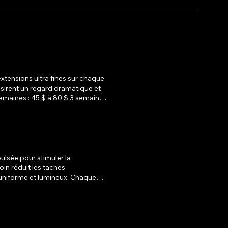
xtensions ultra fines sur chaque
désirent un regard dramatique et
onseils d’entretien pour
pulsée pour stimuler la
oin réduit les taches
orme et lumineux. Chaque
nt à votre type de peau. Prix :
 semaines, pour des résultats