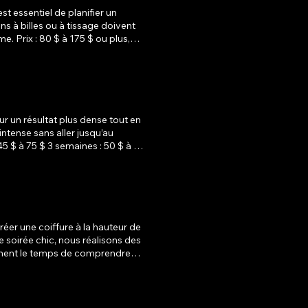
t essentiel de planifier un
plus,
partir de 25 $, jusqu’à 100 $ ou
sultation personnalisée avec
r un résultat plus dense tout en
intense sans aller jusqu’au
ournies pour optimiser la tenue
éer une coiffure à la hauteur de
e soirée chic, nous réalisons des
e tienne parfaitement toute la
r garantir un résultat