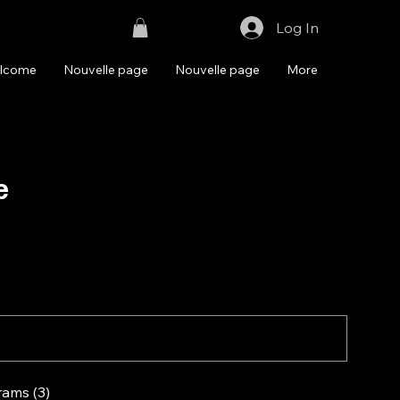
Log In
lcome
Nouvelle page
Nouvelle page
More
e
rams (3)