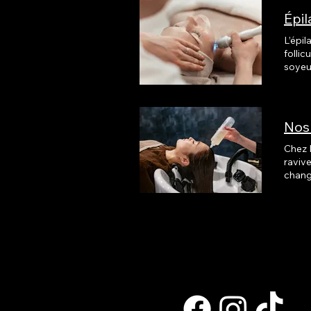
Épil
L’épil
follic
soyeuse de façon durabl
Chaque séance inclut : Un
sécuritair
Nos
Chez 
raviv
chang
sur mesure. Coloration Redonnez vie à vos cheveux av
et à v
utilis
Balay
perso
temps de
souple
mouve
résultat élégant et nat
Nos so