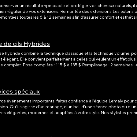
onserver un résultat impeccable et protéger vos cheveux naturels, il es
r de vos extensions. Remontée des extensions Les extensions à billes ou à tissage doivent
ontées toutes les 6 à 12 semaines afin d’assurer confort et esthétisme. Prix : 80 $ à 175 $ ou 
chnique et la quantité d’extensions à remonter. Retrait des extensions Nos techniciennes retirent
tensions en toute sécurité, sans abîmer vos cheveux naturels. Prix : à 
méthode et le temps nécessaire. Pour obtenir un prix exact et un plan d’entretien adapté à votre
lure, nous vous recommandons de prendre rendez-vous pour une con
 de cils Hybrides
) de nos spécialistes.
se hybride combine la technique classique et la technique volume, pou
t élégant. Elle convient parfaitement à celles qui veulent un effet plus 
$ à 135 $ Remplissage : 2 semaines : 45 $ à 75 $ 3 semaines : 50 $ à 85
et l’effet recherché. Des recommandations personnalisées vous sont f
santé de vos cils.
vices spéciaux
vos événements importants, faites confiance à l’équipe Lemaly pour cr
sion. Qu’il s’agisse d’un mariage, d’un bal, d’une séance photo ou d’un
élégantes, modernes et adaptées à votre style. Nos stylistes prennent le temps de comprendre
vision, d’harmoniser la coiffure avec votre tenue et de s’assurer qu’ell
e ou la soirée. Des essais peuvent être planifiés avant l’événement pou
 stress le jour J. Des suppléments peuvent s’appliquer selon la complexité de la coiffure
 demande de déplacement à domicile ou sur le lieu de l’événement.