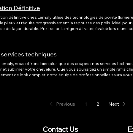
ation Définitive
ation définitive chez Lemaly utilise des technologies de pointe (lumière
ule pileux et réduire progressivement la repousse des poils. Idéal pou
e. Prix : selon la région à traiter, évalué lors d’une consultation personnalisée.
e évaluation préalable pour déterminer le protocole adapté Des réglages
es en fonction de votre type de peau et de poil Des recommandations post-traitement pour
maximiser les résultats Une série de plusieurs séances est recomman
 services techniques
Lemaly, nous offrons bien plus que des coupes : nos services techniq
er et sublimer votre chevelure. Que vous souhaitiez un simple rafraîc
ement de look complet, notre équipe de professionnelles saura vous gu
ec une coloration parfaitement adaptée à votre teint
otre style. Qu’il s’agisse d’une coloration de base ou d’une transform
ons des produits de qualité professionnelle pour assurer éclat, brillance 
age ou Mèches Pour un résultat lumineux et naturel, nos techniques 
nnalisées en fonction de votre coupe, de la couleur de vos cheveux e
Previous
1
2
Next
 créer un résultat harmonieux qui met en valeur votre visage. Permanente Envie d’ondulations
s ou de boucles bien définies ? La permanente est idéale pour celles 
ment et du volume à leurs cheveux. Nos spécialistes choisissent la 
urel. Soin Capillaire Profond Offrez à vos cheveux un moment de pure régénération.
Contact Us
E
ins hydratants, réparateurs ou fortifiants redonnent douceur, brillanc