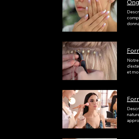
Ong
Descr
complète : Recouvrement sur ongles naturels : 50 $ Idéal
donnant un fini lisse 
leurs ongles
et sel
Form
Notre 
d’extensions de qual
et modèle réel, s
in), Nano ring, Kératine Ce
client
For
Descr
naturelle. Cours d’auto-maquillage : 125 $ à 250 $ – Séance in
approfondir vos techn
partag