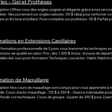
les – Gel et Prothèses
iption Offrez-vous des ongles soignés et élégants grâce à nos servi
 pour renforcer vos ongles naturels tout en leur
et brillant. Pose complète sur prothèses : 55 $ Parfait pour celles qui souhaitent allonger
 avec un résultat durable et esthétique. Chaque service est réalisé avec des produits de qualité
on les techniques professionnelles les plus sécuritaires.
ations en Extensions Capillaires
formation professionnelle de 3 jours vous transmet les techniques esse
ité en salon. Prix : dès 1 300 $ Inclus : trousse de départ complète, pratique sur marotte
uivi post-formation Techniques couvertes : Habit, Habit invisible, Bandes adhésives (Tape-
tte formation est idéale pour développer votre carrière et attirer une nouvelle
èle.
mation de Maquillage
iption Nos cours de maquillage sont conçus pour vous apprendre à m
dividuelle pour découvrir les bases ou
iques. Cours de groupe : à partir de 390 $ pour 2 personnes – Idéal entre amies pour
er une expérience ludique et instructive.