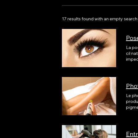
17 results found with an empty search
Pos
La pos
cil na
impeccable en tout temp
: 50 $ à 90 $ Cette technique exige précision et
techn
maxim
Pho
Le pho
produc
pigmen
séance
200 $
optim
Entr