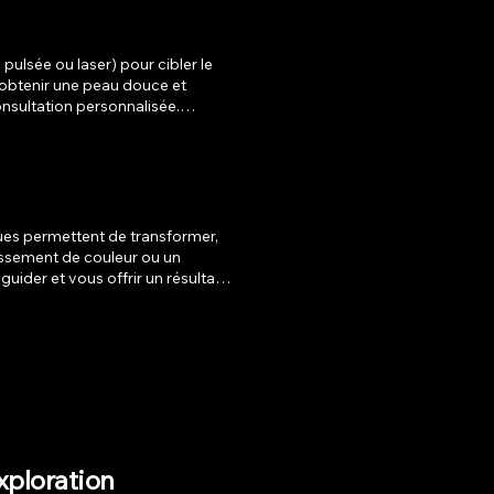
 pulsée ou laser) pour cibler le
r obtenir une peau douce et
dée pour un résultat optimal.
ues permettent de transformer,
hissement de couleur ou un
ider et vous offrir un résultat
ation plus audacieuse, nous
et respect de la fibre capillaire.
de balayage et de mèches sont
t de vos envies. Nous prenons le
qui veulent ajouter du
technique adaptée pour un
xploration
e et force à votre chevelure.