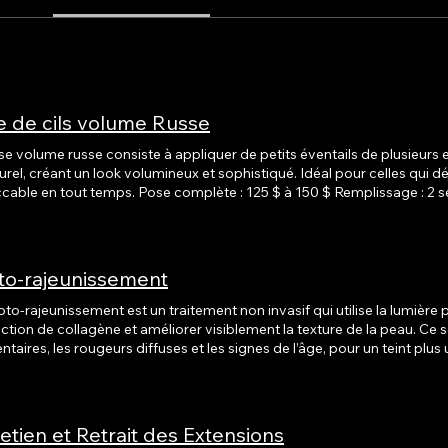
e de cils volume Russe
e volume russe consiste à appliquer de petits éventails de plusieurs e
turel, créant un look volumineux et sophistiqué. Idéal pour celles qui 
s. Pose complète : 125 $ à 150 $ Remplissage : 2 semaines : 45 $ à 80 $ 3 semaines
 savoir-faire, c’est pourquoi elle est réalisée par nos
iciennes expérimentées. Vous repartez avec un regard intense et des c
iser la longévité de vos extensions.
to-rajeunissement
to-rajeunissement est un traitement non invasif qui utilise la lumière 
tion de collagène et améliorer visiblement la texture de la peau. Ce s
taires, les rougeurs diffuses et les signes de l’âge, pour un teint plus unif
 inclut une évaluation personnalisée afin d’adapter l’intensité du traiteme
 par traitement Série recommandée : 3 à 6 séances, espacées de 3 à 4
aux.
etien et Retrait des Extensions