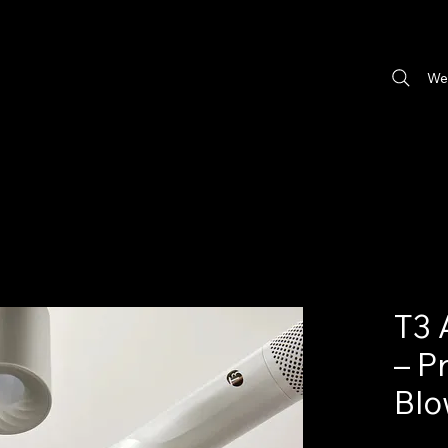
We
T3 
– P
Blo