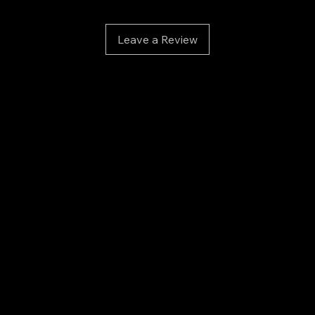
du v
✅
Pourq
Leave a Review
Parce q
produit
mettant 
sécurité
Faites 
vos ong
d’excep