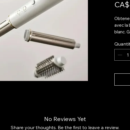
CA$
Obtenez
avec la
blanc. G
son des
Quanti
et coiff
Parfaite
offre un 
Points f
Tech
lisse
Embo
coif
Temp
No Reviews Yet
Léger
Parfa
Share your thoughts. Be the first to leave a review.