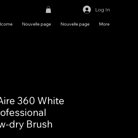
Log In
lcome
Nouvelle page
Nouvelle page
More
Aire 360 White
rofessional
w-dry Brush