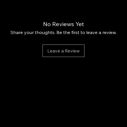
Comp
LED
Textu
No Reviews Yet
préc
Share your thoughts. Be the first to leave a review.
Résu
com
Leave a Review
Applica
Appliqu
fines de
lampe U
Termine
brillanc
Détails 
Cont
Type
Fini :
Tenu