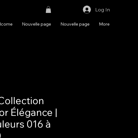
Log In
lcome
Nouvelle page
Nouvelle page
More
Collection
or Élégance |
leurs 016 à
0