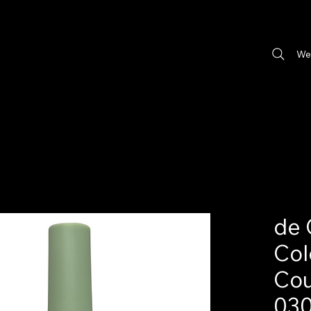
We
de 
Col
Cou
03