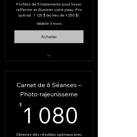
Profitez de 5 traitements pour lisser,
raffermir et illuminer votre peau. Prix
spécial : 1 125 $ (au lieu de 1 250 $).
Valable 3 mois
Acheter
Microneedling
Carnet de 6 Séances –
Photo-rajeunisseme
1 080
1 080
$
Obtenez des résultats optimaux avec