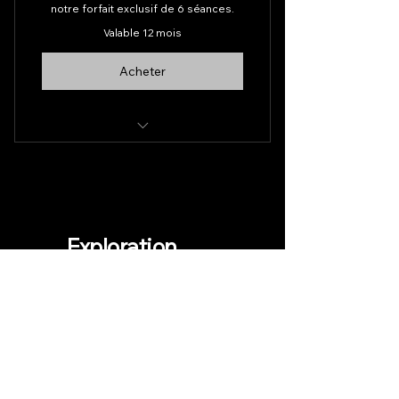
notre forfait exclusif de 6 séances.
Valable 12 mois
Acheter
Photo-rajeunissement
Exploration
Upload ton diplome
Mon Examen
Nous Joindre
1206 Bd de l'Assomption